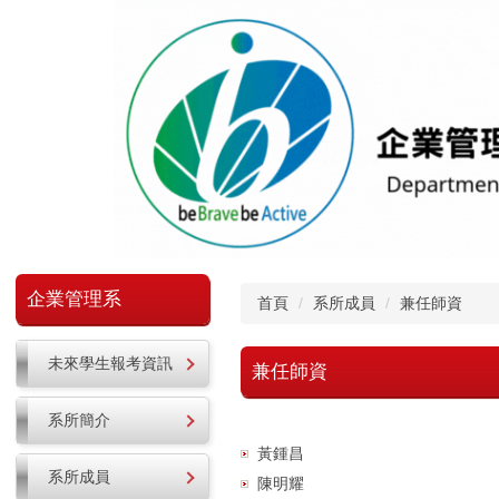
跳
到
主
要
內
容
區
企業管理系
首頁
系所成員
兼任師資
未來學生報考資訊
兼任師資
系所簡介
黃鍾昌
系所成員
陳明耀