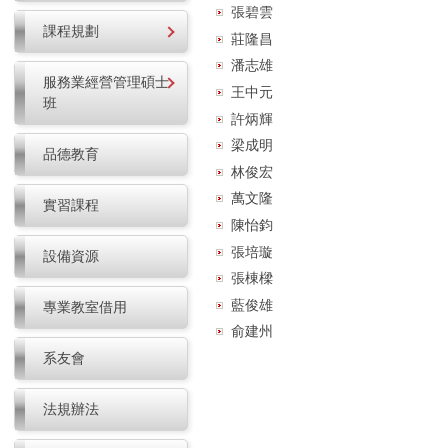
張碧雲
課程規劃
莊隆昌
潘志雄
服務業經營管理碩士
王中元
班
許炳輝
梁成明
品德教育
林俊宏
萬文隆
實習課程
陳怡鈞
張培璇
設備資源
張棟樑
藍俊雄
專業教室借用
俞建州
系友會
法規辦法