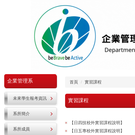
跳
到
主
要
內
容
區
企業管理系
首頁
實習課程
未來學生報考資訊
實習課程
系所簡介
【日四技校外實習課程說明】
系所成員
【日五專校外實習課程說明】