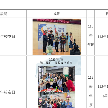
說明
成果
113
學
24年校友日
113年
年度
112
學
112年
23年校友日
年
(星
度