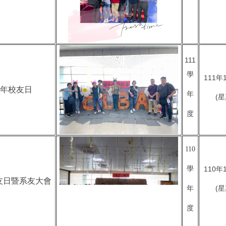
111
學
111年
22年校友日
年
(星
度
110
學
110年
校友日暨系友大會
(星
年
度