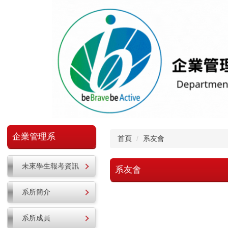
跳
到
主
要
內
容
區
企業管理系
首頁
系友會
未來學生報考資訊
系友會
系所簡介
系所成員