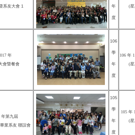
系友大會 1
年
暨
(星
度
106
學
2017 年
106 年 
年
大會暨餐會
(星
度
105
學
105 年 
15 年第九屆
年
(星
畢業系友 聯誼會
度