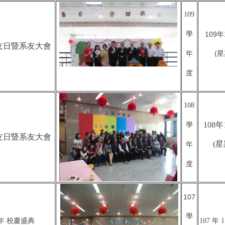
109
學
109年
校友日暨系友大會
(星
年
度
108
108年
學
校友日暨系友大會
(星
年
度
107
學
8 年 校慶盛典
107 年 