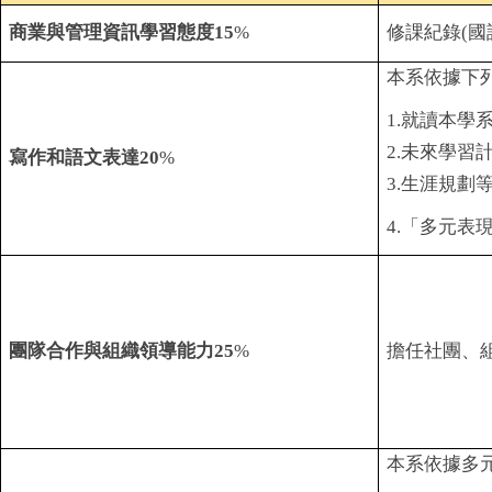
商業與管理資訊學習態度
15
%
修課紀錄
(
國
本系依據下
1.
就讀本學
2.
未來學習
寫作和語文表達
20
%
3.
生涯規劃
4.
「多元表
團隊合作與組織領導能力
25
%
擔任社團
、
本系依據多