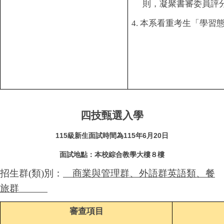
則，凝聚書審委員評
4.
本系看重考生「學習
四技甄選入學
115級新生面試時間為115年6月20日
面試地點：本校綜合教學大樓８樓
招生群
(
類
)
別：
商業與管理群、
外語群英語類
、
餐
旅群
審查項目